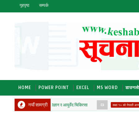
गृहपृष्ठ
सम्पर्क
HOME
POWER POINT
EXCEL
MS WORD
डाउनल
नयाँ सामग्री
ताब: पाठ ३ चिकित्सा विज्ञान र आयुर्वेद चिकित्सा
कक्षा 
कक्षा १० को नेपाली अभ्यास