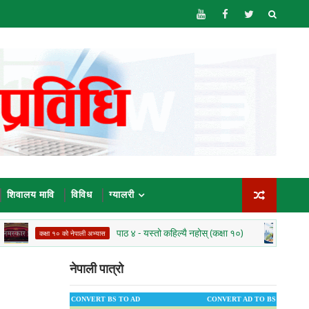
शिवालय मावि
विविध
ग्यालरी
पाठ ४ - यस्तो कहिल्यै नहोस् (कक्षा १०)
आधार
कक्षा १० को नेपाली अभ्यास
डाउनलोड
नेपाली पात्रो