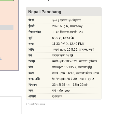
©
Nepal Panchang