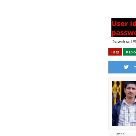
User i
passw
Download
स
Tags
# Exc