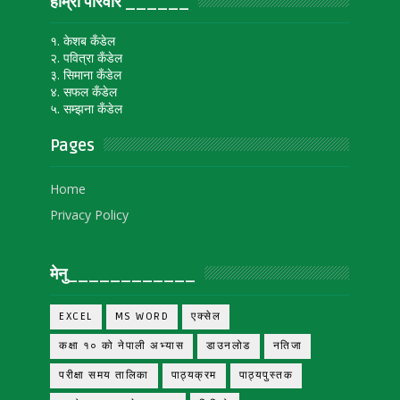
हाम्रो परिवार ______
१. केशब कँडेल
२. पवित्रा कँडेल
३. सिमाना कँडेल
४. सफल कँडेल
५. सम्झना कँडेल
Pages
Home
Privacy Policy
मेनु____________
EXCEL
MS WORD
एक्सेल
कक्षा १० को नेपाली अभ्यास
डाउनलोड
नतिजा
परीक्षा समय तालिका
पाठ्यक्रम
पाठ्यपुस्तक