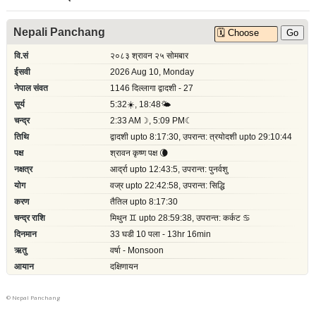
©
Nepal Panchang