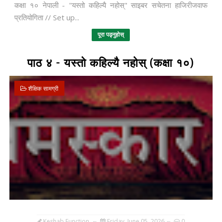
कक्षा १० नेपाली - "यस्तो कहिल्यै नहोस्" साइबर सचेतना हाजिरीजवाफ
प्रतियोगिता // Set up...
पूरा पढ्नुहोस्
पाठ ४ - यस्तो कहिल्यै नहोस् (कक्षा १०)
शैक्षिक सामग्री
Keshab Function
Friday, June 05, 2026
0