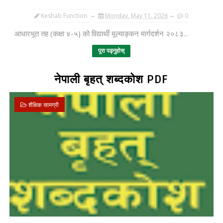
Keshab Function
Monday, May 11, 2026
0
आधारभूत तह (कक्षा ४-५) को विद्यार्थी मूल्याङ्कन मार्गदर्शन २०८३...
पूरा पढ्नुहोस्
नेपाली बृहत् शब्दकोश PDF
शैक्षिक सामग्री