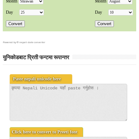
Powered by ©
nepali date converter
युनिकोडबाट प्रिती फन्टमा रूपान्तर