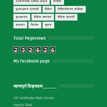
प्रयोगात्मक एक्सेल फाइल
भिडियो
मूल्याङ्कन प्रणाली
विविध
विशिष्टीकरण तालिका
शुभकामना
शैक्षिक समाचार
शैक्षिक सामग्री
समाचार
सिर्जना
सूचना
Total Pageviews
2
3
2
6
2
6
My facebook page
महत्त्वपूर्ण लिङ्‍कहरू_____
DR Simkhada Math Books
Hamro Sikai