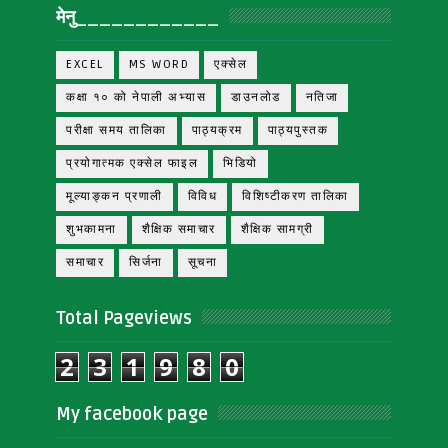
मेनु____________
EXCEL
MS WORD
एक्सेल
कक्षा १० को नेपाली अभ्यास
डाउनलोड
नतिजा
परीक्षा समय तालिका
पाठ्यक्रम
पाठ्यपुस्तक
प्रयोगात्मक एक्सेल फाइल
भिडियो
मूल्याङ्कन प्रणाली
विविध
विशिष्टीकरण तालिका
शुभकामना
शैक्षिक समाचार
शैक्षिक सामग्री
समाचार
सिर्जना
सूचना
Total Pageviews
2
3
1
9
8
0
My facebook page