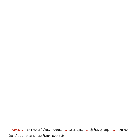
Home
कक्षा १० को नेपाली अभ्यास
डाउनलोड
शैक्षिक सामग्री
कक्षा १०
नेपाली (पाठ २, शत्रु, बदरीनाथ भट्टराई)