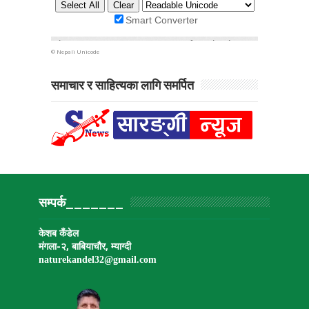
©
Nepali Unicode
समाचार र साहित्यका लागि समर्पित
सम्पर्क_______
केशब कँडेल
मंगला-२, बाबियाचौर, म्याग्दी
naturekandel32@gmail.
com