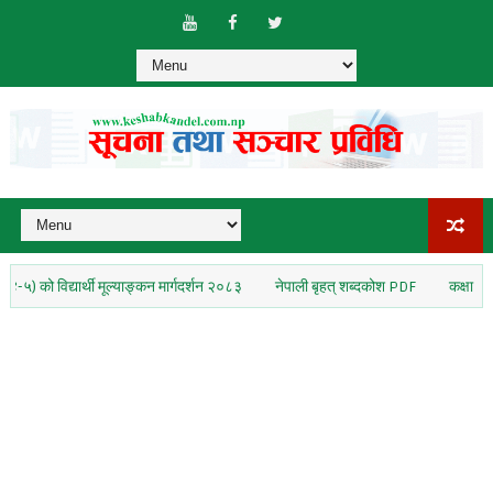
िद्यार्थी मूल्याङ्कन मार्गदर्शन २०८३
नेपाली बृहत् शब्दकोश PDF
कक्षा १० नेपाली कि