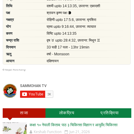
©
Nepal Panchang
ताजा
लोकप्रिय
प्रतिक्रिया
कक्षा १० नेपाली किताब: पाठ ३ चिकित्सा विज्ञान र आयुर्वेद चिकित्सा
Keshab Function
Jun 21, 2026