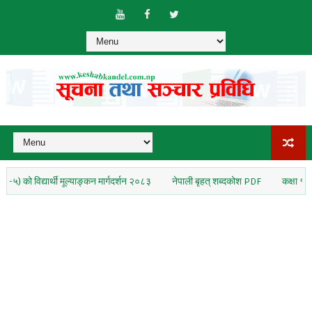
िद्यार्थी मूल्याङ्कन मार्गदर्शन २०८३
नेपाली बृहत् शब्दकोश PDF
कक्षा १० नेपाली कि