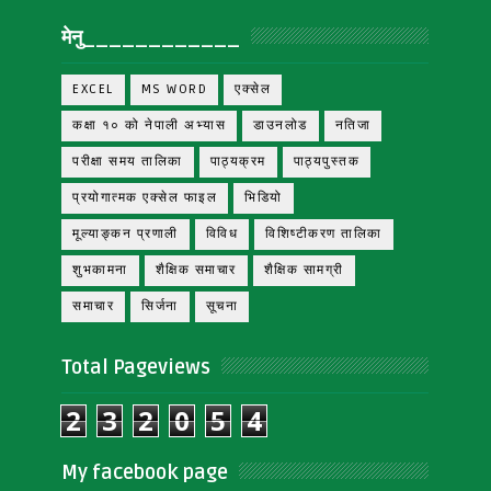
मेनु____________
EXCEL
MS WORD
एक्सेल
कक्षा १० को नेपाली अभ्यास
डाउनलोड
नतिजा
परीक्षा समय तालिका
पाठ्यक्रम
पाठ्यपुस्तक
प्रयोगात्मक एक्सेल फाइल
भिडियो
मूल्याङ्कन प्रणाली
विविध
विशिष्टीकरण तालिका
शुभकामना
शैक्षिक समाचार
शैक्षिक सामग्री
समाचार
सिर्जना
सूचना
Total Pageviews
2
3
2
0
5
4
My facebook page