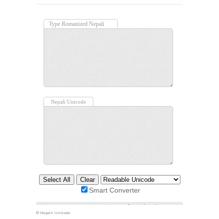
©
Nepali Unicode