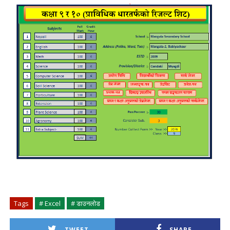
Tags
# Excel
# डाउनलोड
TWEET
SHARE