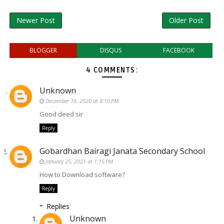
Newer Post
Older Post
BLOGGER
DISQUS
FACEBOOK
4 COMMENTS:
Unknown
December 16, 2020 at 8:10 PM
Good deed sir
Reply
Gobardhan Bairagi Janata Secondary School
January 25, 2021 at 1:15 PM
How to Download software?
Reply
Replies
Unknown