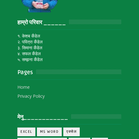
हाम्रो परिवार ______
१. केशब कँडेल
२. पवित्रा कँडेल
३. सिमाना कँडेल
४. सफल कँडेल
५. सम्झना कँडेल
Pages
Home
Privacy Policy
मेनु____________
EXCEL
MS WORD
एक्सेल