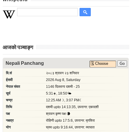
आजको पञ्चाङ्ग