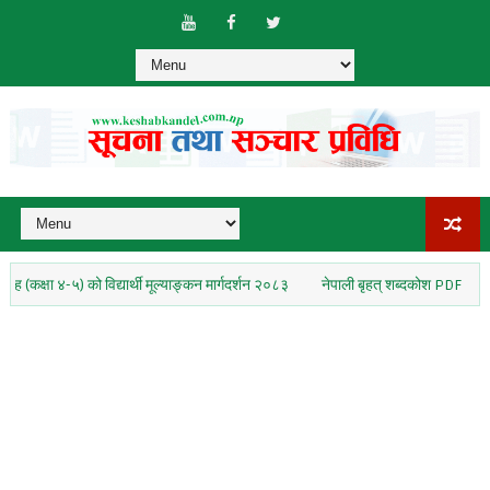
-५) को विद्यार्थी मूल्याङ्कन मार्गदर्शन २०८३
नेपाली बृहत् शब्दकोश PDF
कक्षा १० न