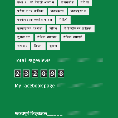
कक्षा १० को नेपाली अभ्यास
डाउनलोड
नतिजा
परीक्षा समय तालिका
पाठ्यक्रम
पाठ्यपुस्तक
प्रयोगात्मक एक्सेल फाइल
भिडियो
मूल्याङ्कन प्रणाली
विविध
विशिष्टीकरण तालिका
शुभकामना
शैक्षिक समाचार
शैक्षिक सामग्री
समाचार
सिर्जना
सूचना
Total Pageviews
2
3
2
0
9
8
My facebook page
महत्त्वपूर्ण लिङ्‍कहरू_____