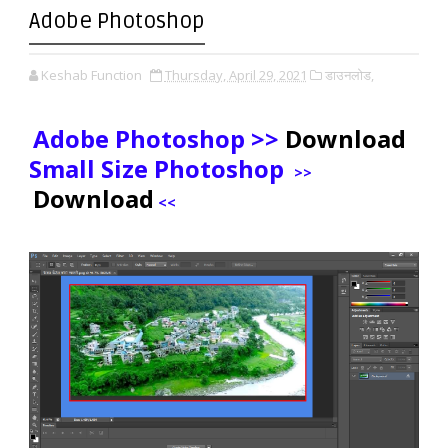
Adobe Photoshop
Keshab Function
Thursday, April 29, 2021
डाउनलोड,
Adobe Photoshop >>
Download
Small Size Photoshop
>>
Download
<<