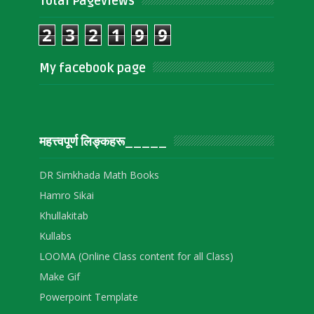
Total Pageviews
2
3
2
1
9
9
My facebook page
महत्त्वपूर्ण लिङ्‍कहरू_____
DR Simkhada Math Books
Hamro Sikai
Khullakitab
Kullabs
LOOMA (Online Class content for all Class)
Make Gif
Powerpoint Template