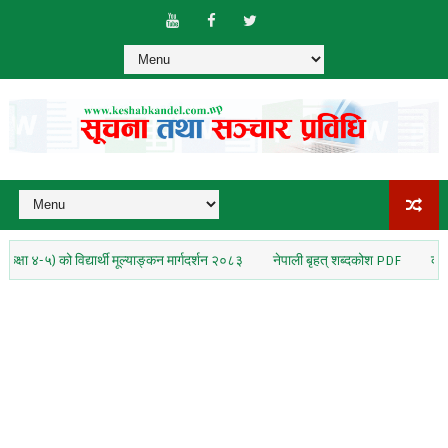
) को विद्यार्थी मूल्याङ्कन मार्गदर्शन २०८३
नेपाली बृहत् शब्दकोश PDF
कक्षा १० नेप