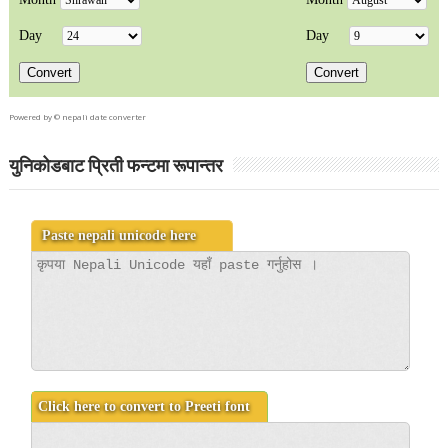
Powered by ©
nepali date converter
युनिकोडबाट प्रिती फन्टमा रूपान्तर