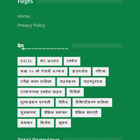
Pages
Home
Privacy Policy
मेनु____________
EXCEL
MS WORD
एक्सेल
कक्षा १० को नेपाली अभ्यास
डाउनलोड
नतिजा
परीक्षा समय तालिका
पाठ्यक्रम
पाठ्यपुस्तक
प्रयोगात्मक एक्सेल फाइल
भिडियो
मूल्याङ्कन प्रणाली
विविध
विशिष्टीकरण तालिका
शुभकामना
शैक्षिक समाचार
शैक्षिक सामग्री
समाचार
सिर्जना
सूचना