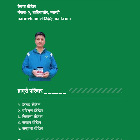
केशब कँडेल
मंगला-२, बाबियाचौर, म्याग्दी
naturekandel32@gmail.
com
हाम्रो परिवार ______
१. केशब कँडेल
२. पवित्रा कँडेल
३. सिमाना कँडेल
४. सफल कँडेल
५. सम्झना कँडेल