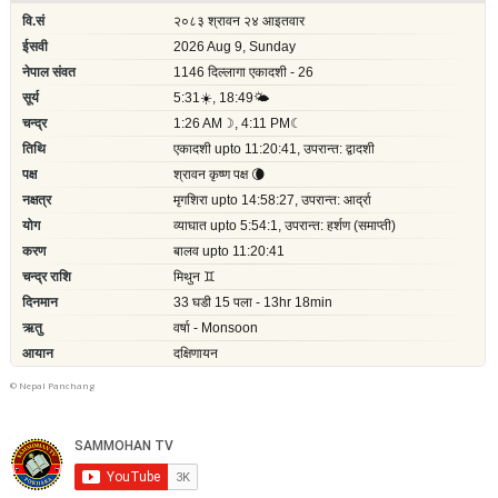
©
Nepal Panchang